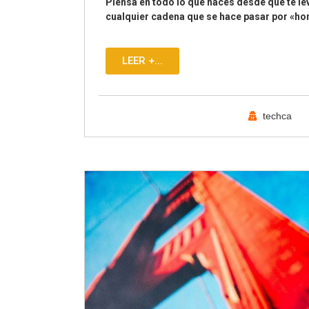
Piensa en todo lo que haces desde que te le
cualquier cadena que se hace pasar por «horn
LEER +...
techca